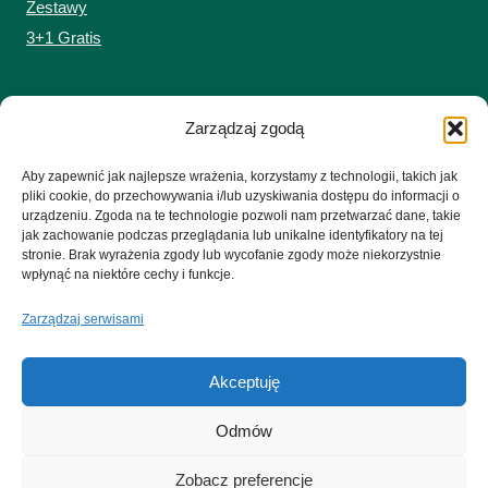
Zestawy
3+1 Gratis
MOJE KONTO
Zarządzaj zgodą
Zaloguj się do sklepu
Aby zapewnić jak najlepsze wrażenia, korzystamy z technologii, takich jak
Koszyk
pliki cookie, do przechowywania i/lub uzyskiwania dostępu do informacji o
urządzeniu. Zgoda na te technologie pozwoli nam przetwarzać dane, takie
jak zachowanie podczas przeglądania lub unikalne identyfikatory na tej
stronie. Brak wyrażenia zgody lub wycofanie zgody może niekorzystnie
wpłynąć na niektóre cechy i funkcje.
Zarządzaj serwisami
© 2026 Czyste-Zielonki.pl Firma nie oferuje świadczeń zdrowotnych ani
porad medycznych. Oferowane produkty nie są lekami i nie mogą być
stosowane jako ich zamienniki. Suplement diety nie może być stosowany
Akceptuję
jako substytut zróżnicowanej diety i zdrowego stylu życia. W przypadku
Odmów
problemów zdrowotnych skonsultuj się z lekarzem lub innym
wykwalifikowanym specjalistą.
Zobacz preferencje