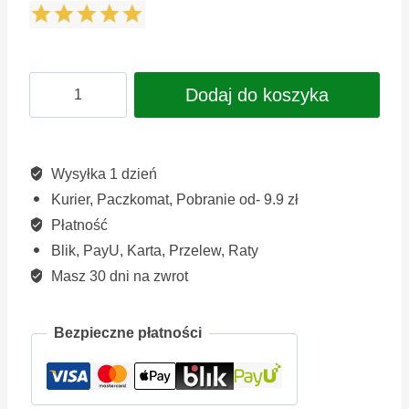
ilość
Dodaj do koszyka
BIO
CHLORELLA
Green
Wysyłka 1 dzień
Kurier, Paczkomat, Pobranie od- 9.9 zł
Ways
Płatność
drażetki,
Blik, PayU, Karta, Przelew, Raty
1320
Masz 30 dni na zwrot
szt.,
330
Bezpieczne płatności
g.
rabat!