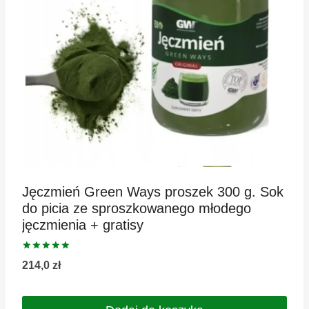
Jęczmień Green Ways proszek 300 g. Sok
do picia ze sproszkowanego młodego
jęczmienia + gratisy
Oceniono
214,0
zł
5.00
na 5