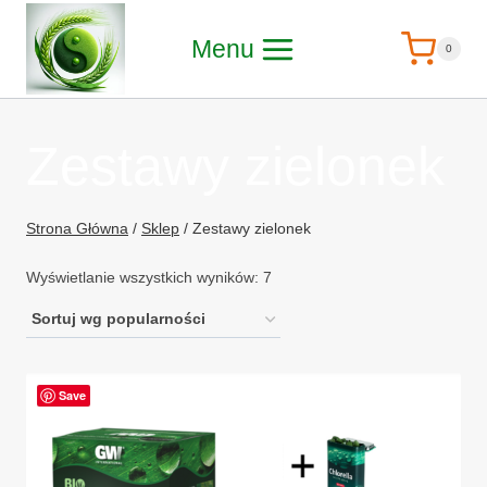
Przejdź
Menu
do
0
treści
Zestawy zielonek
Strona Główna
/
Sklep
/
Zestawy zielonek
Posortowane
Wyświetlanie wszystkich wyników: 7
według
popularności
Save