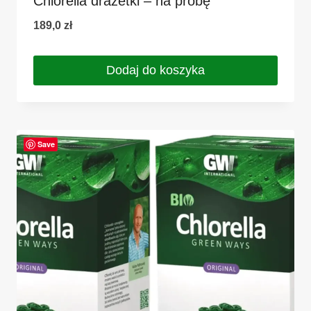
Chlorella drażetki – na próbę
189,0
zł
Dodaj do koszyka
Save