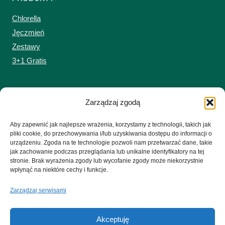
Chlorella
Jęczmień
Zestawy
3+1 Gratis
MOJE KONTO
Zarządzaj zgodą
Zaloguj się do sklepu
Aby zapewnić jak najlepsze wrażenia, korzystamy z technologii, takich jak
Koszyk
pliki cookie, do przechowywania i/lub uzyskiwania dostępu do informacji o
urządzeniu. Zgoda na te technologie pozwoli nam przetwarzać dane, takie
jak zachowanie podczas przeglądania lub unikalne identyfikatory na tej
stronie. Brak wyrażenia zgody lub wycofanie zgody może niekorzystnie
wpłynąć na niektóre cechy i funkcje.
Zarządzaj serwisami
© 2026 Czyste-Zielonki.pl Firma nie oferuje świadczeń zdrowotnych ani
porad medycznych. Oferowane produkty nie są lekami i nie mogą być
stosowane jako ich zamienniki. Suplement diety nie może być stosowany
Akceptuję