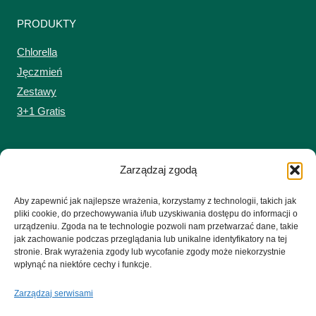
PRODUKTY
Chlorella
Jęczmień
Zestawy
3+1 Gratis
MOJE KONTO
Zarządzaj zgodą
Zaloguj się do sklepu
Aby zapewnić jak najlepsze wrażenia, korzystamy z technologii, takich jak
Koszyk
pliki cookie, do przechowywania i/lub uzyskiwania dostępu do informacji o
urządzeniu. Zgoda na te technologie pozwoli nam przetwarzać dane, takie
jak zachowanie podczas przeglądania lub unikalne identyfikatory na tej
stronie. Brak wyrażenia zgody lub wycofanie zgody może niekorzystnie
wpłynąć na niektóre cechy i funkcje.
Zarządzaj serwisami
© 2026 Czyste-Zielonki.pl Firma nie oferuje świadczeń zdrowotnych ani
porad medycznych. Oferowane produkty nie są lekami i nie mogą być