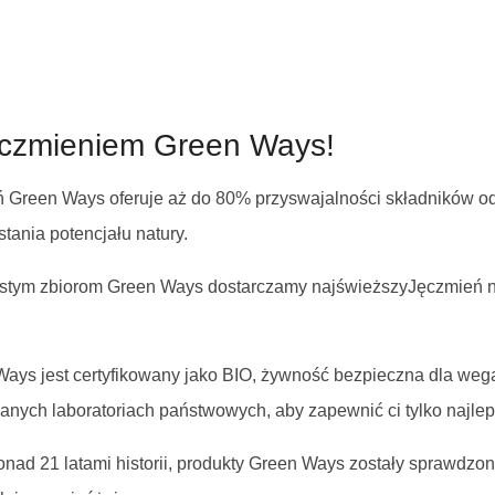
Jęczmieniem Green Ways!
Green Ways oferuje aż do 80% przyswajalności składników odż
ania potencjału natury.
stym zbiorom Green Ways dostarczamy najświeższyJęczmień na 
ays jest certyfikowany jako BIO, żywność bezpieczna dla weg
wanych laboratoriach państwowych, aby zapewnić ci tylko najlep
nad 21 latami historii, produkty Green Ways zostały sprawdzon