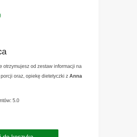
)
ca
 otrzymujesz od zestaw informacji na
orcji oraz, opiekę dietetyczki z
Anna
ntów: 5.0
j do koszyka