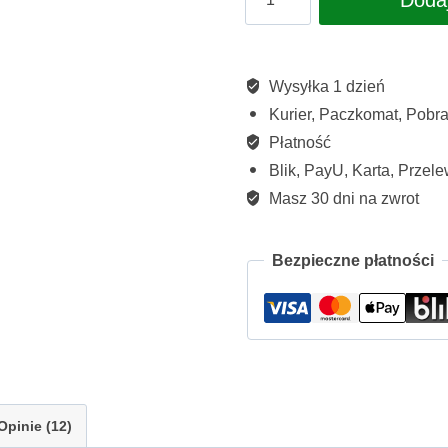
Jęczmień
Green
Ways
Wysyłka 1 dzień
Kurier, Paczkomat, Pobran
proszek
Płatność
300
Blik, PayU, Karta, Przele
g.
Masz 30 dni na zwrot
Sok
do
Bezpieczne płatności
picia
ze
sproszkowanego
młodego
jęczmienia
Opinie (12)
+