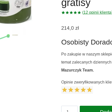
gratisy
(
12
opinii klienta
Oceniony
5
5.00
na 5
na
214,0
zł
podstawie
ocen
klientów
Osobisty Dorad
Po zakupie w naszym sklepie
temat zalecanych dziennych p
Mazurczyk Team.
Opinie zweryfikowanych klie
ilość
Doda