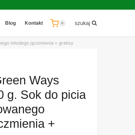
szukaj
Blog
Kontakt
0
ego młodego jęczmienia + gratisy
Green Ways
 g. Sok do picia
kowanego
czmienia +