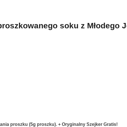
gratisy
proszkowanego soku z Młodego J
zania proszku (5g proszku). +
Oryginalny Szejker Gratis!