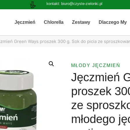
kontakt: biuro@czyste-zielonki.pl
Jęczmień
Chlorella
Zestawy
Dlaczego My
zmień Green Ways proszek 300 g. Sok do picia ze sproszkowan
MŁODY JĘCZMIEŃ
Jęczmień 
proszek 300
ze sprosz
młodego ję