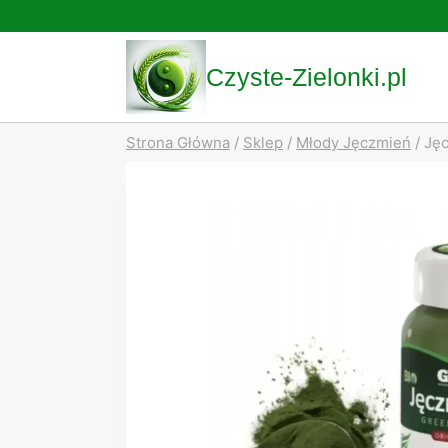
Przejdź
do
Czyste-Zielonki.pl
treści
Strona Główna
/
Sklep
/
Młody Jęczmień
/
Jęc