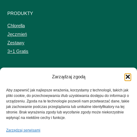
PRODUKTY
Chlorella
Jęczmień
Zestawy
3+1 Gratis
MOJE KONTO
Zarządzaj zgodą
Zaloguj się do sklepu
Aby zapewnić jak najlepsze wrażenia, korzystamy z technologii, takich jak
Koszyk
pliki cookie, do przechowywania i/lub uzyskiwania dostępu do informacji o
urządzeniu. Zgoda na te technologie pozwoli nam przetwarzać dane, takie
jak zachowanie podczas przeglądania lub unikalne identyfikatory na tej
stronie. Brak wyrażenia zgody lub wycofanie zgody może niekorzystnie
wpłynąć na niektóre cechy i funkcje.
Zarządzaj serwisami
© 2026 Czyste-Zielonki.pl Firma nie oferuje świadczeń zdrowotnych ani