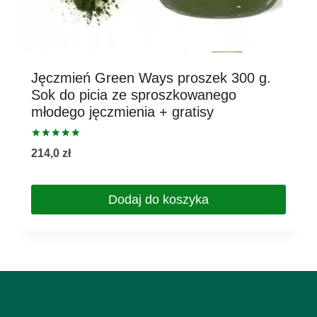
Jęczmień Green Ways proszek 300 g.
Sok do picia ze sproszkowanego
młodego jęczmienia + gratisy
Oceniono
214,0
zł
5.00
na 5
Dodaj do koszyka