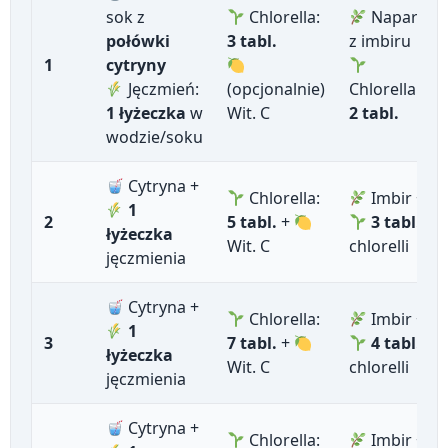
sok z
Chlorella:
Napar
połówki
3 tabl.
z imbiru
1
cytryny
Jęczmień:
(opcjonalnie)
Chlorella:
1 łyżeczka
w
Wit. C
2 tabl.
wodzie/soku
Cytryna +
Chlorella:
Imbir +
1
2
5 tabl.
+
3 tabl.
łyżeczka
Wit. C
chlorelli
jęczmienia
Cytryna +
Chlorella:
Imbir +
1
3
7 tabl.
+
4 tabl.
łyżeczka
Wit. C
chlorelli
jęczmienia
Cytryna +
Chlorella:
Imbir +