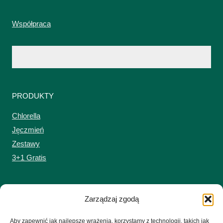
Współpraca
PRODUKTY
Chlorella
Jęczmień
Zestawy
3+1 Gratis
MOJE KONTO
Zarządzaj zgodą
Zaloguj się do sklepu
Aby zapewnić jak najlepsze wrażenia, korzystamy z technologii, takich jak