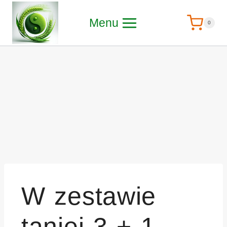
Menu
0
W zestawie
taniej 3 + 1