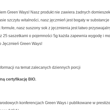
niem Green Ways! Nasz produkt nie zawiera żadnych domieszek 
sie szczytu witalności, nasz jęczmień jest bogaty w substancje
 formule, nasz suszony sok z jęczmienia jest łatwo przyswajalny
z 25 saszetkami o pojemności 5g każda zapewnia wygodę i mob
Bio Jęczmień Green Ways!
formacji na temat zalecanych dziennych porcji
ą certyfikację BIO.
arodowych konferencjach Green Ways i publikowane w prestiż