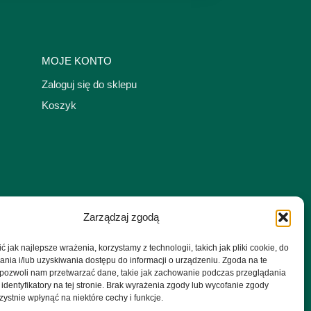
MOJE KONTO
Zaloguj się do sklepu
Koszyk
Zarządzaj zgodą
 jak najlepsze wrażenia, korzystamy z technologii, takich jak pliki cookie, do
ia i/lub uzyskiwania dostępu do informacji o urządzeniu. Zgoda na te
 pozwoli nam przetwarzać dane, takie jak zachowanie podczas przeglądania
 identyfikatory na tej stronie. Brak wyrażenia zgody lub wycofanie zgody
ystnie wpłynąć na niektóre cechy i funkcje.