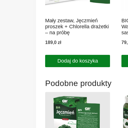
Mały zestaw, Jęczmień
BI
proszek + Chlorella drażetki
Wa
– na próbę
sa
189,0
zł
79
Dodaj do koszyka
Podobne produkty