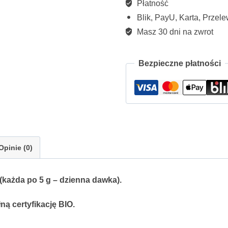
Płatność
na
Blik, PayU, Karta, Przele
próbę
Masz 30 dni na zwrot
125G
Bezpieczne płatności
Opinie (0)
(każda po 5 g – dzienna dawka).
ą certyfikację BIO.