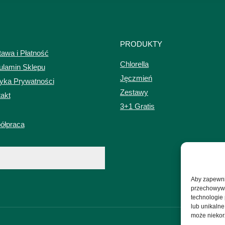
PRODUKTY
awa i Płatność
Chlorella
ulamin Sklepu
Jęczmień
tyka Prywatności
Zestawy
akt
3+1 Gratis
ółpraca
Aby zapewnić
przechowywan
technologie
lub unikalne
może niekorz