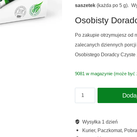
saszetek
(każda po 5 g). W
Osobisty Dorad
Po zakupie otrzymujesz od n
zalecanych dziennych porcji
Osobistego Doradcy Czyste Z
9081 w magazynie (może być
ilość
Doda
Jęczmień
małe
opakowanie
Wysyłka 1 dzień
Kurier, Paczkomat, Pobran
-