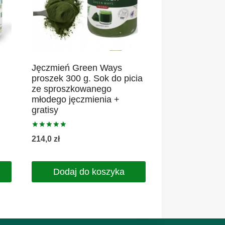
Jęczmień Green Ways
proszek 300 g. Sok do picia
ze sproszkowanego
młodego jęczmienia +
gratisy
Oceniono
214,0
zł
5.00
na 5
Dodaj do koszyka