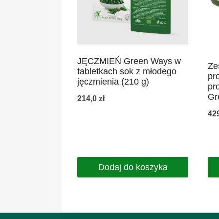
JĘCZMIEŃ Green Ways w
Ze
tabletkach sok z młodego
pr
jęczmienia (210 g)
pr
Gr
214,0
zł
42
Dodaj do koszyka