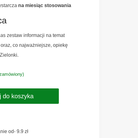
ystarcza
na miesiąc stosowania
ca
as zestaw informacji na temat
 oraz, co najważniejsze, opiekę
ielonki.
 zamówiony)
j do koszyka
ie od- 9.9 zł