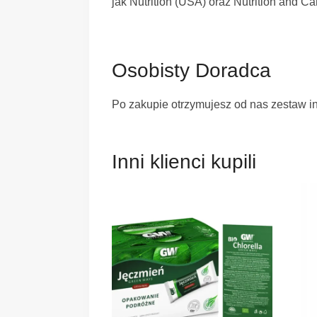
jak Nutrition (USA) oraz Nutrition and C
Osobisty Doradca
Po zakupie otrzymujesz od nas zestaw in
Inni klienci kupili