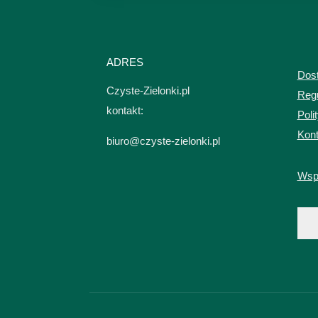
ADRES
Dost
Czyste-Zielonki.pl
Reg
kontakt:
Poli
Kont
biuro@czyste-zielonki.pl
Wsp